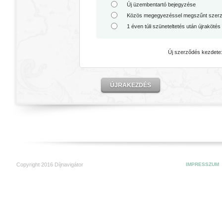
Új üzembentartó bejegyzése
Közös megegyezéssel megszűnt szerző
1 éven túli szüneteltetés után újrakötés
Új szerződés kezdete
ÚJRAKEZDÉS
Copyright 2016 Díjnavigátor
IMPRESSZUM