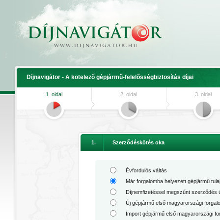
Díjnavigátor - A kötelező gépjármű-felelősségbiztosítás díjai
1. oldal
2. oldal
3. oldal
1.
Szerződéskötés oka
Évfordulós váltás
Már forgalomba helyezett gépjármű tu
Díjnemfizetéssel megszűnt szerződés 
Új gépjármű első magyarországi forga
Import gépjármű első magyarországi f